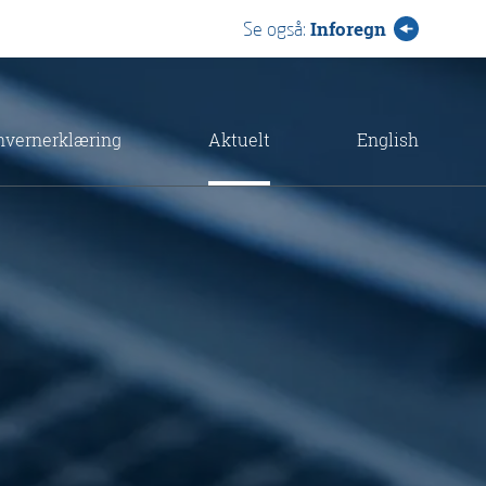
Inforegn
Se også:
nvernerklæring
Aktuelt
English