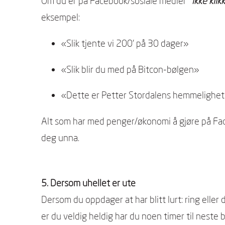
Om du er på Facebook/sosiale medier
ikke klik
eksempel:
«Slik tjente vi 200’ på 30 dager»
«Slik blir du med på Bitcon-bølgen»
«Dette er Petter Stordalens hemmelighet fo
Alt som har med penger/økonomi å gjøre på Fac
deg unna.
5. Dersom uhellet er ute
Dersom du oppdager at har blitt lurt: ring eller 
er du veldig heldig har du noen timer til neste b