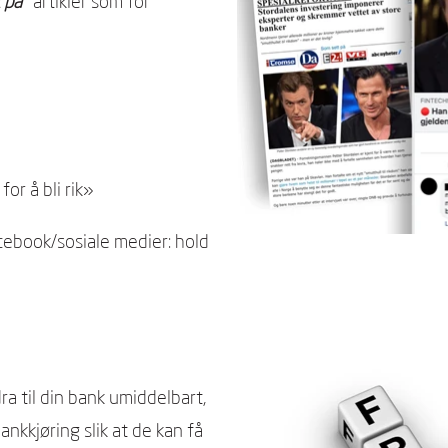
k på
artikler som for
r å bli rik»
ebook/sosiale medier: hold
dra til din bank umiddelbart,
ankkjøring slik at de kan få