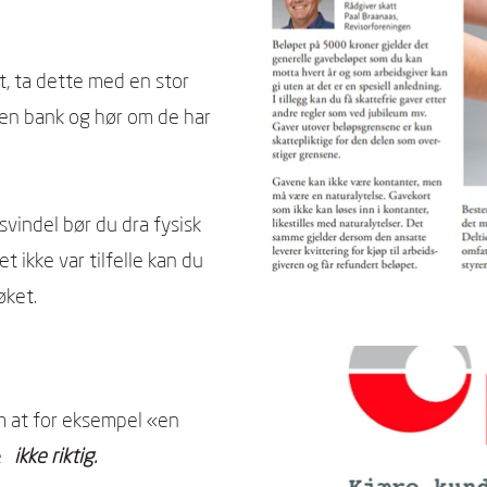
et, ta dette med en stor
egen bank og hør om de har
r svindel bør du dra fysisk
t ikke var tilfelle kan du
øket.
m at for eksempel «en
te
ikke riktig.