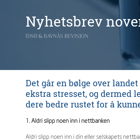
Nyhetsbrev nove
Det går en bølge over landet
ekstra stresset, og dermed l
dere bedre rustet for å kunn
1. Aldri slipp noen inn i nettbanken
Aldri slipp noen inn i din eller selskapets nettba