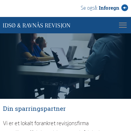
Inforegn
Se også:
Din sparringspartner
Vi er et lokalt forankret revisjonsfirma